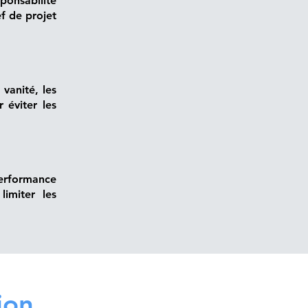
ponsabilité
ef de projet
 vanité, les
 éviter les
performance
limiter les
ion