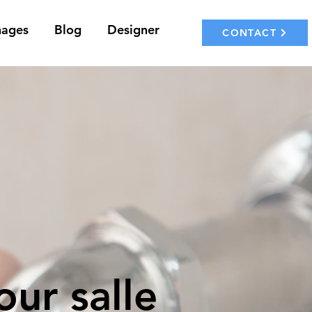
nages
Blog
Designer
CONTACT
ur salle