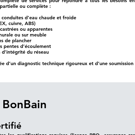
plète de services pour répondre à tous les besoins en
partielle ou complète :
 conduites d’eau chaude et froide
X, cuivre, ABS)
castrées ou apparentes
murale ou sur meuble
ns de plancher
des pentes d’écoulement
 d’intégrité du réseau
e d’un diagnostic technique rigoureux et d’une soumission 
s BonBain
rtifié