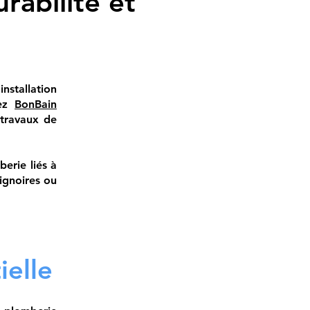
rabilité et
nstallation
hez
BonBain
 travaux de
.
erie liés à
ignoires ou
ielle