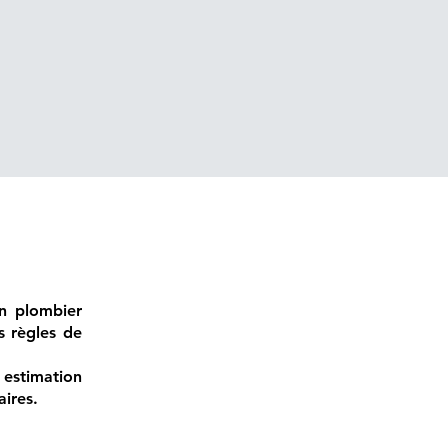
un plombier
s règles de
stimation
ires.