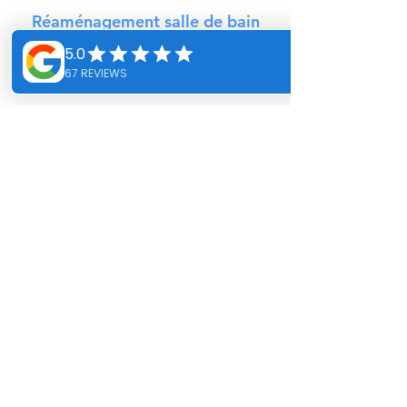
Réaménagement salle de bain
Conception sur-mesure
Services d'accessibilité
Travaux complémentaires
Travaillons
ensemble
Contactez-nous pour que nous
puissions travailler ensemble.