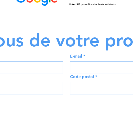
ous de votre pro
E-mail
*
Code postal
*