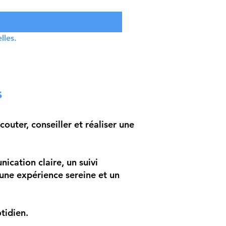
lles.
s
uter, conseiller et réaliser une
ication claire, un suivi
r une expérience sereine et un
tidien.