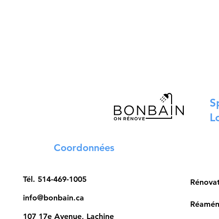
S
L
Coordonnées
Tél.
514-469-1005
Rénova
info@bonbain.ca
Réaména
107 17e Avenue, Lachine