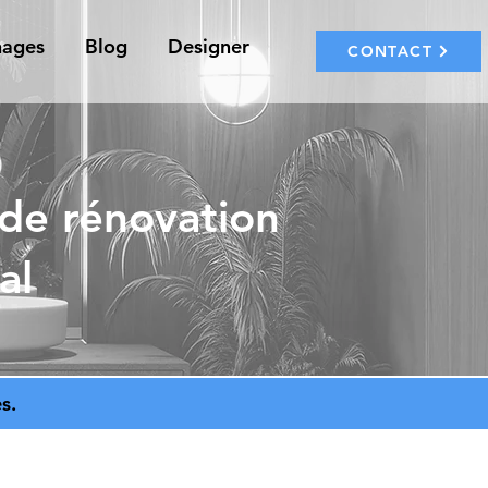
nages
Blog
Designer
CONTACT
 de rénovation
al
s.