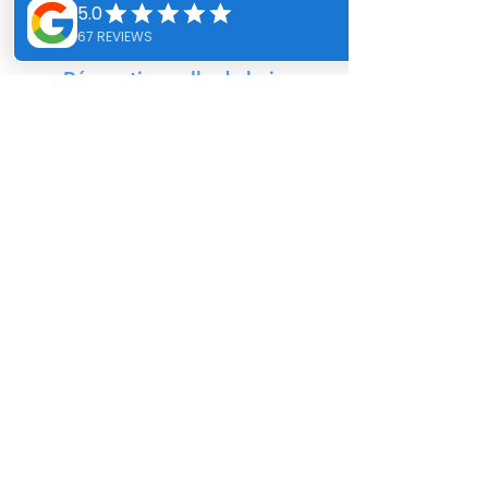
Découvrez nos services
Rénovation salle de bain
Réaménagement salle de bain
Conception sur-mesure
Services d'accessibilité
Travaux complémentaires
Travaillons