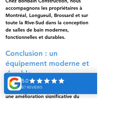
Chez BonBain Construction, nous 
accompagnons les propriétaires à 
Montréal, Longueuil, Brossard et sur 
toute la Rive-Sud dans la conception 
de salles de bain modernes, 
fonctionnelles et durables.
Conclusion : un 
équipement moderne et 
durable
Le siège de toilette bidet représente 
une amélioration significative du 
confort, de l’hygiène et de la 
durabilité de votre salle de bain. 
Facile à installer et adapté aux 
projets modernes, il constitue un 
excellent investissement pour 