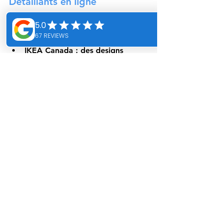
Détaillants en ligne
Wayfair Canada : Vaste sélection 
avec livraison partout au 
Québec.
IKEA Canada : des designs 
élégants et abordables.
Magasins locaux
Bain Dépôt (Montréal) : Vanités 
de qualité supérieure avec 
grande salle de montre.
Simard Cuisine et Salle de Bains 
(St-Hubert) : Armoires de salle 
de bain sur mesure.
Conclusion : Trouvez le 
meuble de salle de bain 
idéal avec BonBain 