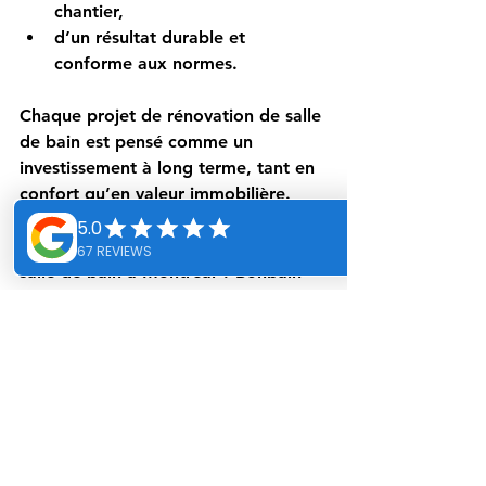
chantier,
d’un résultat durable et 
conforme aux normes.
Chaque projet de rénovation de salle 
de bain est pensé comme un 
investissement à long terme, tant en 
confort qu’en valeur immobilière.
Vous souhaitez transformer votre 
salle de bain à Montréal ? Bonbain 
Construction est votre partenaire de 
confiance pour une rénovation 
réussie, pensée pour aujourd’hui et 
pour demain.
Vous souhaitez une salle de bain 
fonctionnelle, esthétique, durable et 
facile à entretenir ? Ce type de 