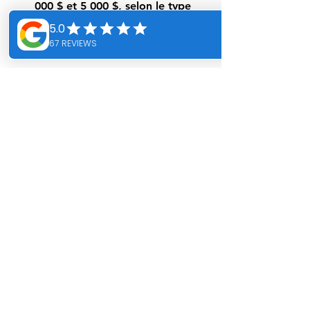
000 $ et 5 000 $
, selon le type 
de carrelage et de finitions 
choisis.
Coûts de Main-d'Œuvre
 : 
L'installation professionnelle 
d'une douche romaine peut 
varier entre 
3 000 $ et 7 000 $
, 
en fonction de la complexité du 
projet.
Fonctionnalités Supplémentaires 
(bancs, niches, etc.)
 : Entre 
500 
$ et 2 000 $
 pour des sièges 
intégrés et des options de 
rangement.
Conclusion : Une 
Douche Romaine pour 
Votre Salle de Bain ?