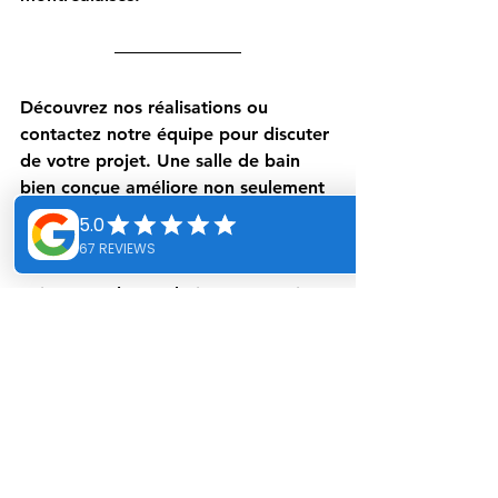
Découvrez nos réalisations ou 
contactez notre équipe pour discuter 
de votre projet. Une salle de bain 
bien conçue améliore non seulement 
votre quotidien, mais aussi la valeur 
de votre propriété.
Faites appel à 
Bonbain Construction, 
votre expert en rénovation de salle 
de bain à Montréal
, et prenez 
rendez-vous avec notre designer 
pour discuter de vos envies. 
L’inspiration commence ici.
Contact