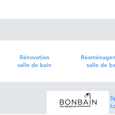
Rénovation
Réaménage
salle de bain
salle de b
S
L