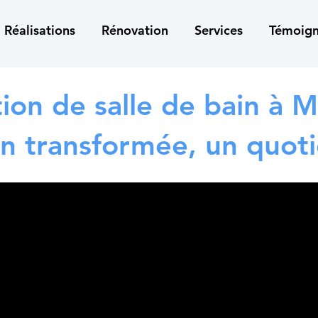
Réalisations
Rénovation
Services
Témoig
ion de salle de bain à M
in transformée, un quot