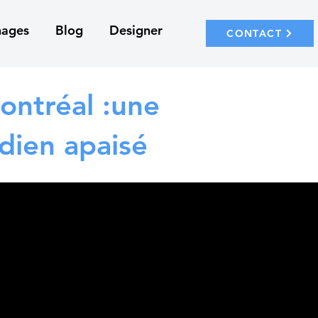
nages
Blog
Designer
CONTACT
ontréal :une
idien apaisé