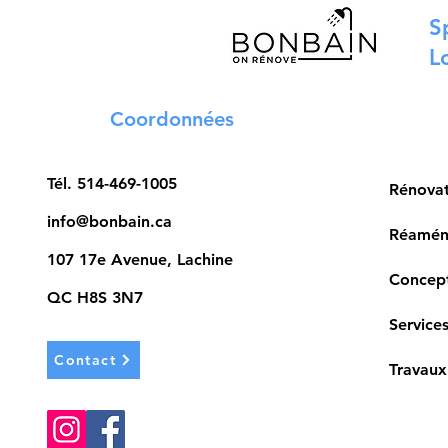
S
L
Coordonnées
Tél.
514-469-1005
Rénova
info@bonbain.ca
Réaména
107 17e Avenue, Lachine
Concept
QC H8S 3N7
Services
Contact
Travaux